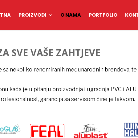
ETNA
PROIZVODI
O NAMA
PORTFOLIO
KON
ZA SVE VAŠE ZAHTJEVE
uje sa nekoliko renomiranih međunarodnih brendova, 
u kada je u pitanju proizvodnja i ugradnja PVC i ALU s
rofesionalnost, garancija sa servisom čine je takvom.