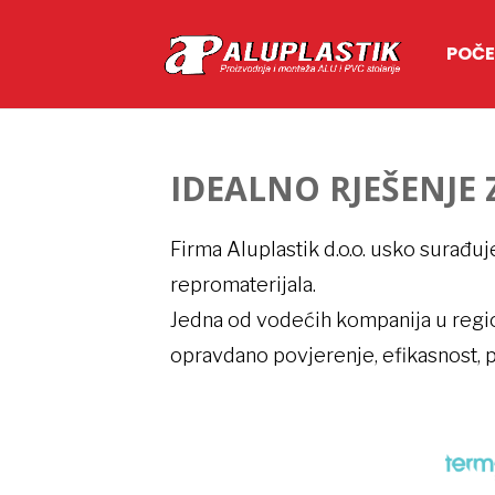
POČ
IDEALNO RJEŠENJE 
Firma Aluplastik d.o.o. usko surađ
repromaterijala.
Jedna od vodećih kompanija u region
opravdano povjerenje, efikasnost, p