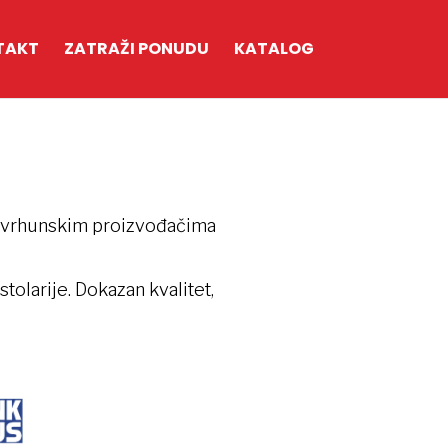
TAKT
ZATRAŽI PONUDU
KATALOG
te vrhunskim proizvođačima
tolarije. Dokazan kvalitet,